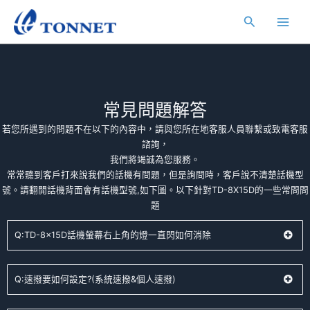
跳
Main
搜
至
Men
主
尋
要
內
容
常見問題解答
若您所遇到的問題不在以下的內容中，請與您所在地客服人員聯繫或致電客服
諮詢，
我們將竭誠為您服務。
常常聽到客戶打來說我們的話機有問題，但是詢問時，客戶說不清楚話機型
號。請翻開話機背面會有話機型號,如下圖。以下針對TD-8X15D的一些常問問
題
Q:TD-8x15D話機螢幕右上角的燈一直閃如何消除
Q:速撥要如何設定?(系統速撥&個人速撥)