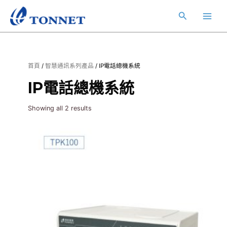
跳
Main
搜
至
Men
主
尋
要
內
容
首頁
/
智慧通訊系列產品
/ IP電話總機系統
IP電話總機系統
Showing all 2 results