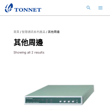
跳
Main
搜
至
Menu
主
尋
要
內
容
首頁
/
智慧通訊系列產品
/ 其他周邊
其他周邊
Showing all 2 results