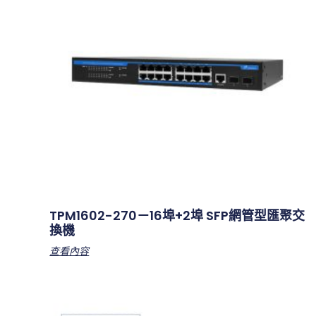
TPM1602-270－16埠+2埠 SFP網管型匯聚交
換機
查看內容