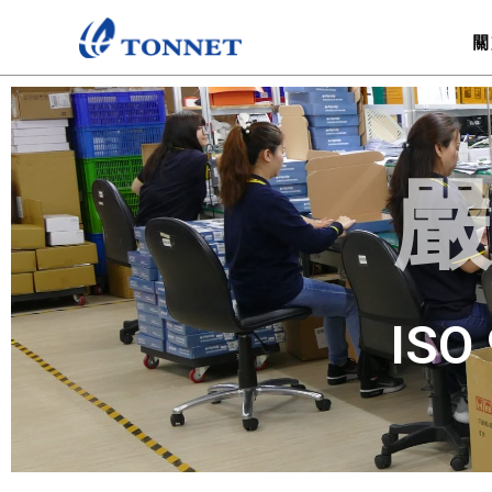
跳
至
關
主
要
內
容
嚴
ISO