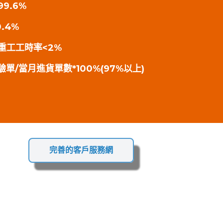
99.6%
.4%
檢重工工時率<2%
單/當月進貨單數*100%(97%以上)
完善的客戶服務網