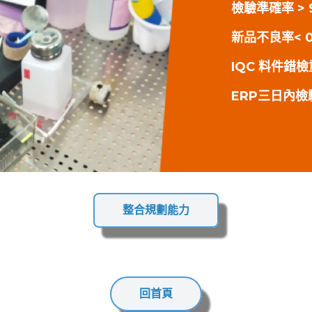
檢驗準確率 > 
新品不良率< 0
IQC 料件錯
ERP三日內檢驗
整合規劃能力
回首頁