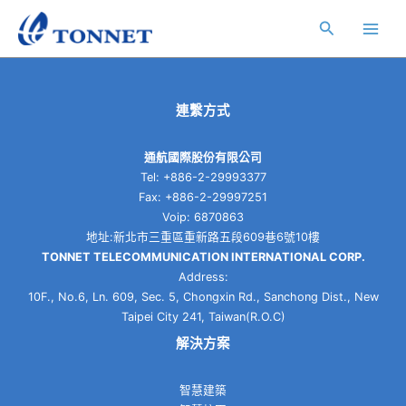
跳
Main
搜
至
Men
主
尋
要
內
容
連繫方式
通航國際股份有限公司
Tel: +886-2-29993377
Fax: +886-2-29997251
Voip: 6870863
地址:新北市三重區重新路五段609巷6號10樓
TONNET TELECOMMUNICATION INTERNATIONAL CORP.
Address:
10F., No.6, Ln. 609, Sec. 5, Chongxin Rd., Sanchong Dist., New
Taipei City 241, Taiwan(R.O.C)
解決方案
智慧建築