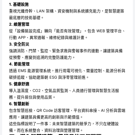
1. 基礎設施
重視光纖骨幹、LAN 架構、資安機制與系統擴充能力，是智慧建築
最底層的技術基礎。
2. 維運管理
從「設備裝設完成」轉向「能否有效管理」。包含 WEB 管理平台、
行動 APP、異常通報、維修紀錄與維護計畫。
3. 安全防災
強調消防、門禁、監控、緊急求救與警報事件的連動，讓建築具備
從預警、應變到追溯的完整防護能力。
4. 節能管理
透過 EMS 能源管理系統，進行用電可視化、需量控制、能源分析與
碳排追蹤，協助建築朝 ESG 與淨零管理前進。
5. 健康舒適
導入溫濕度、CO2、空氣品質監測、人員通行管理與智慧生活服
務，提升居住與使用品質。
6. 智慧創新
包含智慧巡檢、QR Code 訪客管理、平台資料串接、AI 分析與雲端
應用，讓建築具備更高的創新與示範價值。
這些指標說明了一件事：未來智慧建築的競爭力，不只在硬體設
備，而在系統整合、資料治理與營運管理。