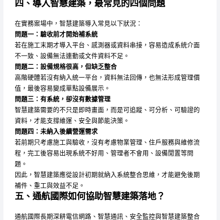
四、導入智慧建築，最常見的四個問題
在實務案場中，智慧建築導入常見以下狀況：
問題一：驗收前才開始補系統
若在施工末期才導入平台、感測器或資料串接，容易造成系統介面
不一致、設備無法連動或文件資料不足。
問題二：設備規格很高，但缺乏整合
高階硬體若沒有納入統一平台，資料無法回傳，也無法形成管理價
值，最後容易變成單點設備展示。
問題三：有系統，卻沒有數據管理
智慧建築需要的不只是即時畫面，而是可追蹤、可分析、可驗證的
資料，才能支撐維運、安全與節能決策。
問題四：未納入後續營運需求
若前期只考慮施工與驗收，沒有考慮物業管理、住戶服務與維修流
程，完工後容易出現系統不好用、管理者不會用、設備閒置等問
題。
因此，智慧建築應從設計初期就納入系統整合思維，才能避免後期
補件、重工與效益不足。
五、通航國際如何協助智慧建築落地？
通航國際長期深耕電信網路、智慧通訊、安全監控與智慧建築整合