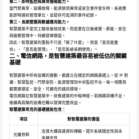
第二、即時監控與異常通報能力。
當門禁異常、設備故障、能源使用異常或安全事件發生時，系統應
能即時通知管理單位，並提供可追溯的事件紀錄。
第三、長期營運與數據應用能力。
智慧建築不是完工驗收後就結束，而是要在日後維運、節能、安全
與服務管理中，持續發揮價值。
因此，智慧建築的重點不只是「裝了什麼」，而是「是否能整
合」、「是否能管理」、「是否能被長期使用」。
二、電信網路，是智慧建築最容易被低估的關鍵
基礎
智慧建築中所有設備的連動，都建立在穩定的網路基礎上。從 IP 對
講、智慧監控、門禁安防、能源管理到中央監控平台，每一項應用
都需要穩定、安全、可擴充的通訊環境。
電信網路在智慧建築中，就像建築的中樞神經。若網路架構不足，
後續再高階的設備也難以發揮完整效益。
智慧建築常見的基礎建設包含：
項目
對智慧建築的價值
支撐大樓高速資料傳輸，提升系統穩定性與未
光纖骨幹
來擴充性