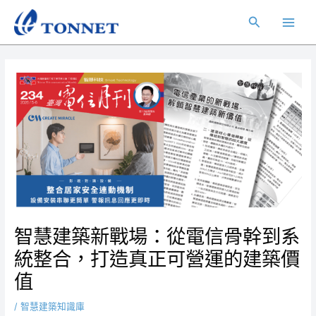
跳
Post
Main
搜
至
navigation
Men
主
尋
要
內
容
智慧建築新戰場：從電信骨幹到系
統整合，打造真正可營運的建築價
值
/
智慧建築知識庫