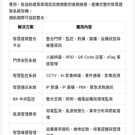
應用，能協助建築案場從前期規劃到後期維運，建構完整的智慧建
築系統架構。
通航國際可協助整合：
解決方案
應用內容
智慧建築整合
整合門禁、監控、對講、廣播、設備狀態與
平台
維運資訊
人臉辨識、RFID、QR Code 訪客、eTag 車
門禁安防系統
道管理
智慧監控系統
CCTV、AI 影像辨識、事件通報、影像追溯
智慧通訊系統
IP 對講、IP 廣播、PBX、緊急求救通訊
BA 中央監控
整合空調、照明、機電設備與環境監測
用電監測、能源視覺化、異常分析與節能管
能源管理應用
理
設備異常通知、維修紀錄、保養提醒與管理
智慧維運管理