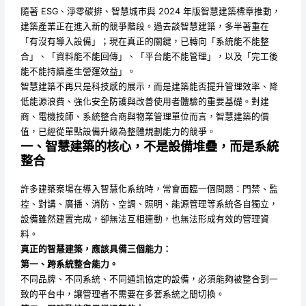
隨著 ESG、淨零碳排、智慧城市與 2024 年版智慧建築標章推動，
建築產業正在進入新的競爭階段。過去談智慧建築，多半著重在
「有沒有導入設備」；現在真正的關鍵，已轉向「系統能不能整
合」、「資料能不能回傳」、「平台能不能管理」，以及「完工後
能不能持續產生營運效益」。
智慧建築不再只是科技感的展示，而是建築能否提升管理效率、降
低能源浪費、強化安全防護與改善使用者體驗的重要基礎。對建
商、電機技師、系統整合商與物業管理單位而言，智慧建築的價
值，已經從單點設備升級為整體規劃能力的競爭。
一、智慧建築的核心，不是設備堆疊，而是系統
整合
許多建築案場在導入智慧化系統時，常會面臨一個問題：門禁、監
控、對講、廣播、消防、空調、照明、能源管理等系統各自獨立，
設備雖然建置完成，卻無法互相連動，也無法形成有效的管理資
料。
真正的智慧建築，應該具備三個能力：
第一、跨系統整合能力。
不同品牌、不同系統、不同通訊協定的設備，必須能夠被整合到一
致的平台中，讓管理者不需要在多套系統之間切換。