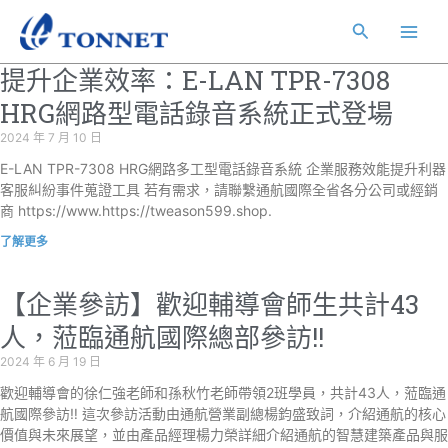
跳
Main
搜
至
Men
主
尋
提升企業效率：E-LAN TPR-7308
要
內
HRG網路型電話錄音系統正式登場
容
2024 年 7 月 10 日
E-LAN TPR-7308 HRG網路多工型電話錄音系統 企業服務效能提升利器
客服糾紛事件蒐證工具 若有需求，請聯繫通航國際全省各分公司或經銷
商 https://www.https://tweason599.shop.
了解更多
【企業參訪】歡迎輔導會師生共計43
人，蒞臨通航國際總部參訪!!
2024 年 6 月 19 日
歡迎輔導會的徐仁強老師和孫秋竹老師帶領2班學員，共計43人，蒞臨通
航國際參訪‼️ 這次參訪活動由通航營業副總楊鈞盛致詞，介紹通航的核心
價值與未來展望，並由產品經理楊力榮詳細介紹通航的智慧建築產品與服