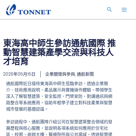
跳
Main
搜
至
Men
主
尋
要
內
容
東海高中師生參訪通航國際 推
動智慧建築產學交流與科技人
才培育
2026年05月15日
企業關懷與參與
,
通航新聞
通航國際近日接待東海高中師生蒞臨參訪，透過企業簡
介、技術應用說明、產品展示與實機操作體驗，帶領學生
深入了解智慧建築、安全監控、門禁安防、對講通訊與網
路整合等系統應用，協助年輕學子建立對科技產業與智慧
城市發展的基礎認識。
參訪過程中，通航團隊介紹公司在智慧建築整合領域的發
展歷程與核心服務，並說明各項系統如何應用於住宅社
區、校園、商辦大樓、醫療院所與公共場域。透過智慧建