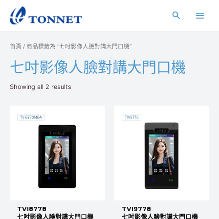
跳
Main
搜
至
Men
主
尋
要
首頁
/ 商品標籤為 “七吋影像人臉對講大門口機”
內
容
七吋影像人臉對講大門口機
Showing all 2 results
TVI8778
TVI9778
七吋影像人臉對講大門口機
七吋影像人臉對講大門口機