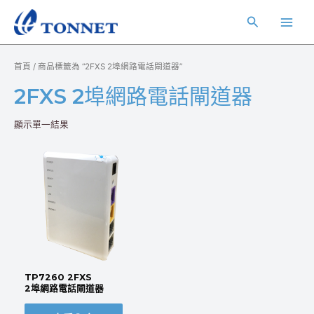
跳
Main
搜
至
Men
主
尋
要
首頁
/ 商品標籤為 “2FXS 2埠網路電話閘道器”
內
容
2FXS 2埠網路電話閘道器
顯示單一結果
TP7260 2FXS
2埠網路電話閘道器