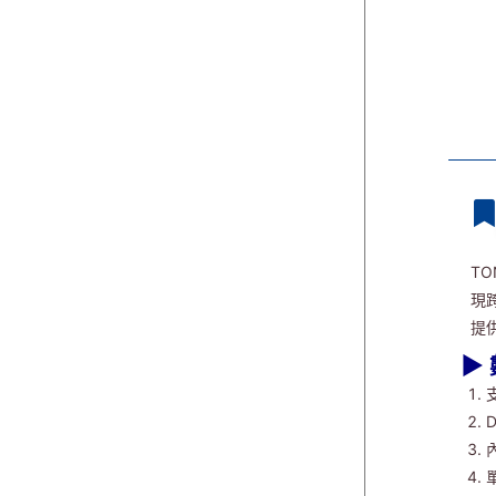
TO
現
提
▶