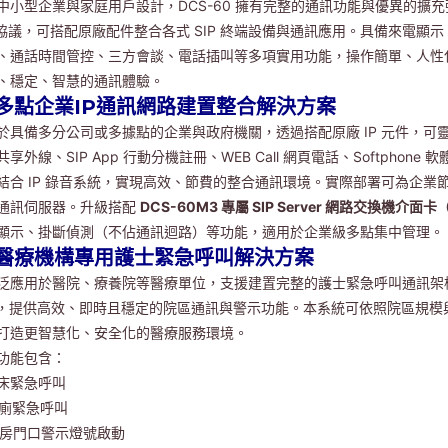
中小型企業與家庭用戶設計，DCS-60 擁有完整的通訊功能與優異的擴
P 協議，可搭配原廠配件整合各式 SIP 終端設備與通訊應用。具備來電
、通話時間管控、三方會談、電話插叫等多項實用功能，操作簡單、人性
、穩定、智慧的通訊體驗。
 多點企業IP通訊網路建置整合解決方案
於具備多分公司或多據點的企業與政府機關，透過搭配原廠 IP 元件，可靈
享外線、SIP App 行動分機註冊、WEB Call 網頁電話、Softphone
結合 IP 錄音系統，實現高效、節費的整合通訊環境。實際部署可為企業節
通訊伺服器。升級搭配
DCS-60M3 專屬 SIP Server 網路交換機介面
顯示、掛斷偵測（不佔通訊迴路）等功能，適用於企業級多點集中管理。（需搭配
 醫療機構專用護士緊急呼叫解決方案
泛應用於醫院、療養院等醫療單位，支援建置完整的護士緊急呼叫通訊架構。
p，提供高效、即時且穩定的院區通訊與警示功能。本系統可依照院區規
打造更智慧化、安全化的醫療服務環境。
功能包含：
 病床緊急呼叫
 浴廁緊急呼叫
 病房門口警示燈號啟動