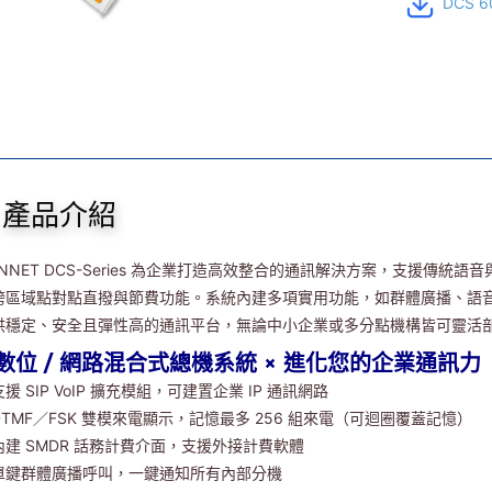
DCS 
產品介紹
NNET DCS-Series 為企業打造高效整合的通訊解決方案，支援傳統語音與 
跨區域點對點直撥與節費功能。系統內建多項實用功能，如群體廣播、語
供穩定、安全且彈性高的通訊平台，無論中小企業或多分點機構皆可靈活
 數位 / 網路混合式總機系統 × 進化您的企業通訊力
支援 SIP VoIP 擴充模組，可建置企業 IP 通訊網路
DTMF／FSK 雙模來電顯示，記憶最多 256 組來電（可迴圈覆蓋記憶）
內建 SMDR 話務計費介面，支援外接計費軟體
單鍵群體廣播呼叫，一鍵通知所有內部分機