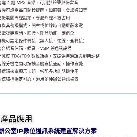
內建 4 組 MP3 音樂，可用於鈴聲與保留音
分機可設定每日鬧鈴提醒，如服藥、會議通知等
支援老闆專線設定，專屬外線不被占用
分機具勿擾模式，開會或忙線時自動屏蔽來電
來電號碼查詢、回撥、刪除功能一應俱全
分機可設定條件轉接（無人接、忙線、全轉接）
整合語音信箱、錄音、VoIP 等通訊設備
高感度 TD8/TD9 數位話機，支援免持通話與腳架調整
內線分機之間可按擴音鍵直接通話，操作直覺
可選購來電顯示卡組，搭配多功能話機使用
系統結構穩定可靠，適用多種辦公通訊場景
產品應用
 辦公室IP數位通訊系統建置解決方案