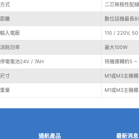
方式
二芯無極性配
距離
數位話機最長80
輸入電壓
110 / 220V, 5
消耗功率
最大100W
停電電池24V / 7AH
待機運轉約5 ~
尺寸
M1或M3主機櫃：5
重量
M1或M3主機櫃：
通航產品
最新消息