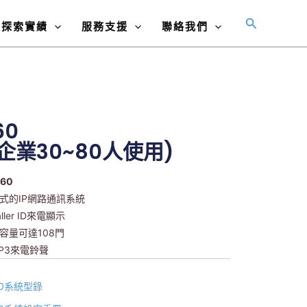
搜
探索實績
服務支援
聯絡我們
尋
60
企業30~80人使用)
60
合式的IP網路通訊系統
aller ID來電顯示
容量可達108門
P3來電鈴聲
60系統型錄