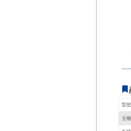
型號
主機