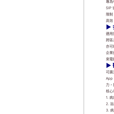
專為
SI
限制
高效
▶
適用
跨區共
亦可
企業
來電
▶
可廣
Ap
力，
核心
1.
2.
3.