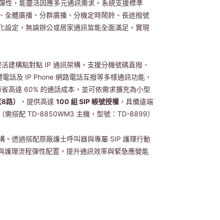
充彈性，能靈活因應多元通訊需求。系統支援標準
顯示、全體廣播、分群廣播、分機定時鬧鈴、長途撥號
化設定，無論辦公或居家通訊皆能全面滿足，實現
活建構點對點 IP 通訊架構。支援分機號碼直撥、
 軟體電話及 IP Phone 網路電話互撥等多樣通訊功能，
省高達 60% 的通話成本，並可依需求擴充為小型
卡（8路）
，提供高達
100 組 SIP 帳號授權
，具備遠端
 TD-8850WM3 主機，型號：TD-8899）
透過搭配原廠護士呼叫器與專屬 SIP 護理行動
模與護理流程彈性配置，提升通訊效率與緊急應變能