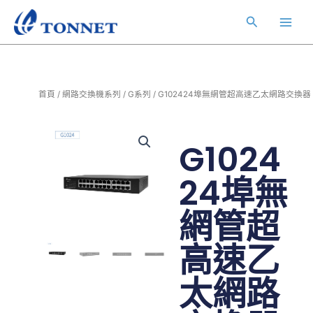
跳
Main
搜
至
Men
主
尋
要
內
容
首頁
/
網路交換機系列
/
G系列
/ G102424埠無網管超高速乙太網路交換器
G1024
24埠無
網管超
高速乙
太網路