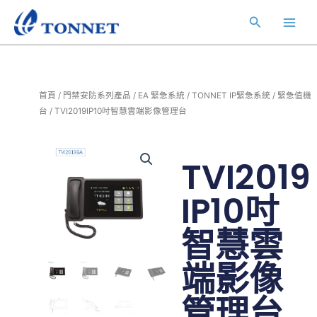
跳
Main
搜
至
Men
主
尋
要
內
容
首頁
/
門禁安防系列產品
/
EA 緊急系統
/
TONNET IP緊急系統
/
緊急值機
台
/ TVI2019IP10吋智慧雲端影像管理台
TVI2019
IP10吋
智慧雲
端影像
管理台