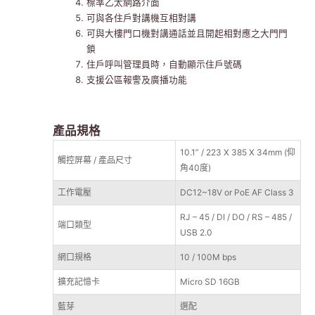
標準乙太網路介面
可與各住戶對講機互相對講
可與大樓門口機對講通話並且開起相對應之大門門
鎖
住戶呼叫管理員時，自動顯示住戶號碼
支援公區報警及廣播功能
產品規格
10.1” / 223 X 385 X 34mm (仰
觸控屏幕 / 產品尺寸
角40度)
工作電壓
DC12~18V or PoE AF Class 3
RJ – 45 / DI / DO / RS – 485 /
端口類型
USB 2.0
網口規格
10 / 100M bps
擴充記憶卡
Micro SD 16GB
藍芽
選配