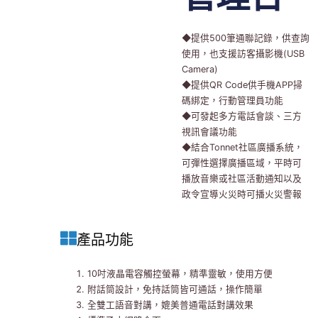
◆提供500筆通聯記錄，供查詢
使用，也支援訪客攝影機(USB
Camera)
◆提供QR Code供手機APP掃
碼綁定，行動管理員功能
◆可發起多方電話會談、三方
視訊會議功能
◆結合Tonnet社區廣播系統，
可彈性選擇廣播區域，平時可
播放音樂或社區活動通知以及
政令宣導火災時可播火災警報
產品功能
10吋液晶電容觸控螢幕，精準靈敏，使用方便
附話筒設計，免持話筒皆可通話，操作簡單
全雙工語音對講，媲美普通電話對講效果