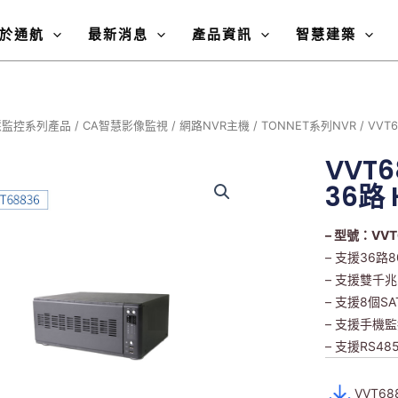
於通航
最新消息
產品資訊
智慧建築
慧監控系列產品
/
CA智慧影像監視
/
網路NVR主機
/
TONNET系列NVR
/ VVT
VVT6
36路
– 型號：VVT
– 支援36
– 支援雙千
– 支援8個S
– 支援手機監控(T
– 支援RS
VVT6