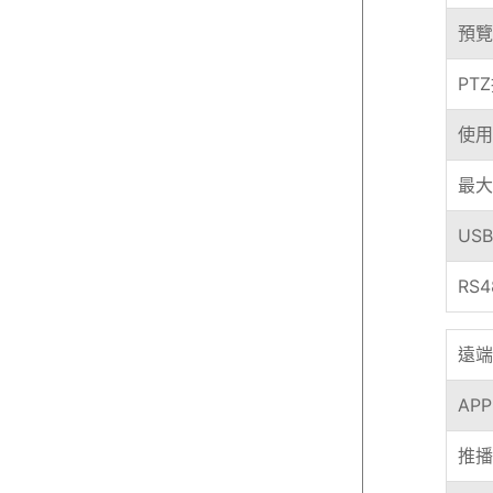
預覽
PT
使用
最大
US
RS
遠端
APP
推播