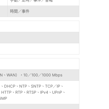
時間／事件
AN、WAN），10／100／1000 Mbps
E、DHCP、NTP、SNTP、TCP／IP、
、HTTP、RTP、RTSP、IPv4、UPnP、
GMP