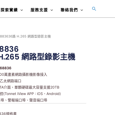
搜
探索實績
服務支援
聯絡我們
尋
6883636路 H.265 網路型錄影主機
8836
 H.265 網路型錄影主機
68836
路800萬畫素網路攝影機影像接入
兆乙太網路端口
ATA介面，單顆硬碟最大容量支援20TB
onnet iView APP : iOS、Android)
485埠、警報端口埠、聲音端口埠
8836規格書