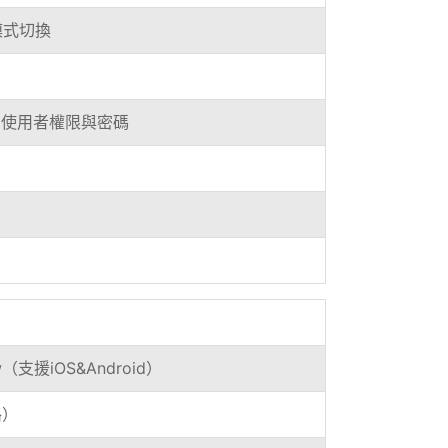
模式切換
同使用者權限與密碼
ew（支援iOS&Android）
路）