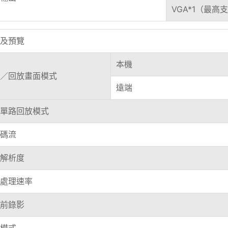
VGA*1（最高支
及預覽
本機
／回放畫面模式
遠端
單路回放模式
碼流
解析度
處理速率
前錄影
模式