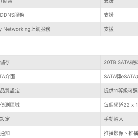
if協議
支援
DDNS服務
支援
y Networking上網服務
支援
儲存
20TB SATA硬碟
ATA介面
SATA轉eSA
品質設定
提供11等級可選
偵測區域
每個頻道22 x 
設定
手動輸入
通知
推播影像、推播訊