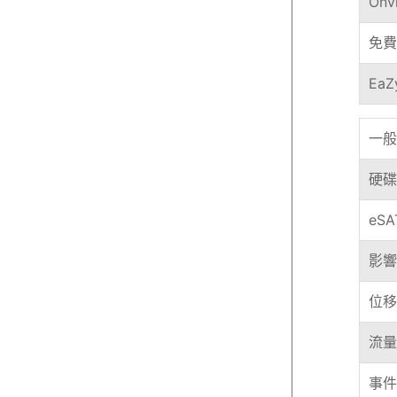
Onv
免費
EaZ
一般
硬碟
eS
影響
位移
流量
事件