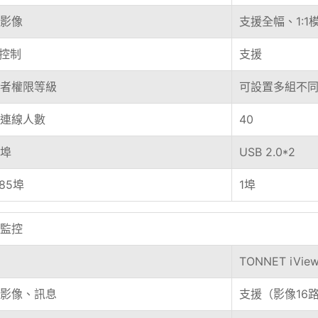
影像
支援全幅、1:1
Z控制
支援
者權限等級
可設置多組不
連線人數
40
B埠
USB 2.0*2
485埠
1埠
監控
TONNET iVi
影像、訊息
支援（影像16