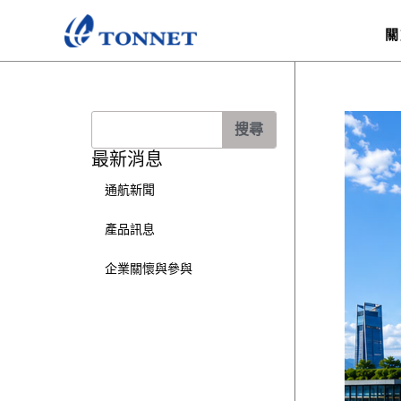
跳
至
關
主
要
內
搜
容
搜尋
尋
最新消息
通航新聞
產品訊息
企業關懷與參與