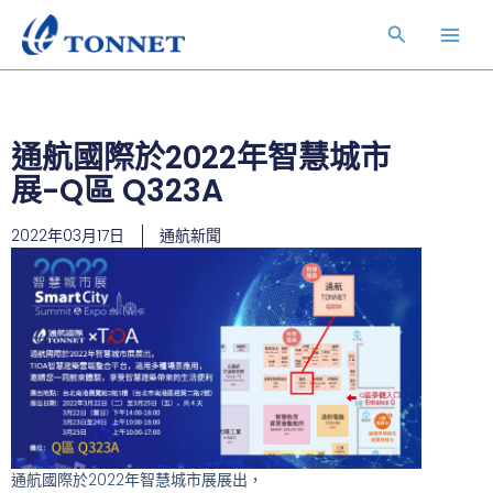
跳
Main
搜
至
Men
主
尋
要
內
容
通航國際於2022年智慧城市
展-Q區 Q323A
2022年03月17日
通航新聞
通航國際於2022年智慧城市展展出，