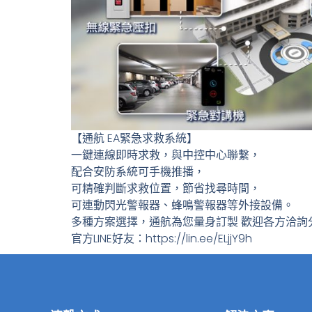
【通航 EA緊急求救系統】
一鍵連線即時求救，與中控中心聯繫，
配合安防系統可手機推播，
可精確判斷求救位置，節省找尋時間，
可連動閃光警報器、蜂鳴警報器等外接設備。
多種方案選擇，通航為您量身訂製 歡迎各方洽詢
官方LINE好友：https://lin.ee/ELjjY9h