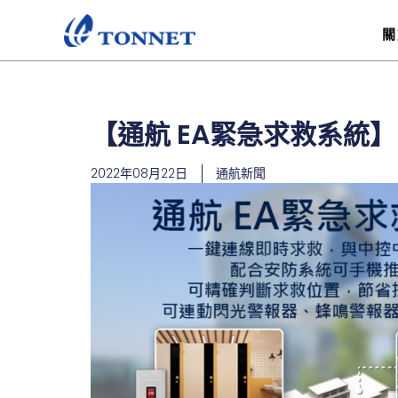
跳
至
關
主
要
內
容
【通航 EA緊急求救系統】
2022年08月22日
通航新聞