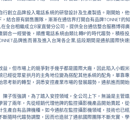
自行創立品牌投入電話系統的研發設計及生產製造。剛開始，他
，結合原有銷售團隊，漸漸在通信界打開自有品牌TONNET的
務,在全台相繼成立8家直營分公司，提供全台通信整合服務博得
統產銷合一經營後，順應電話系統由類比轉IP的時代趨勢，積極
ONNET品牌進而普及進入台灣各企業,這段期間是通航國際快
效益，但市場上的競爭對手幾乎都是國際大廠，因此陷入小蝦米
統已經從眾星拱月的主角地位變為搭配其他系統的配角，單靠專
始思考新的轉型，洞悉安控產業市場的發展趨勢，通航進而開始
」陳子恆強調，為了踏入安控領域，全公司上下，無論是主管還
學習了兩年，先從經銷代理他牌的監控攝影機產品開始賣起，從
計生產自有品牌機種。如今通航在監控攝影機領域，技術也已經
不斷隨時代趨勢調整，因而也造就了通航國際團隊不斷充實、學