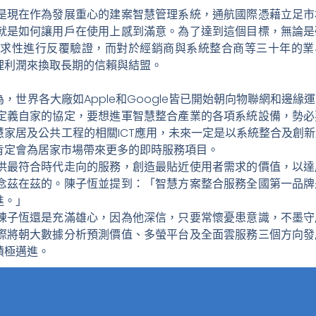
是現在作為發展重心的建案智慧管理系統，通航國際憑藉立足市
就是如何讓用戶在使用上感到滿意。為了達到這個目標，無論是
需求性進行反覆驗證，而對於經銷商與系統整合商等三十年的業
理利潤來換取長期的信賴與結盟。
世界各大廠如Apple和Google皆已開始朝向物聯網和邊緣
定義自家的協定，要想進軍智慧整合產業的各項系統設備，勢必
家居及公共工程的相關ICT應用，未來一定是以系統整合及創
肯定會為居家市場帶來更多的即時服務項目。
供最符合時代走向的服務，創造最貼近使用者需求的價值，以達
念茲在茲的。陳子恆並提到：「智慧方案整合服務全國第一品牌
進。」
陳子恆還是充滿雄心，因為他深信，只要常懷憂患意識，不墨守
際將朝大數據分析預測價值、多螢平台及全面雲服務三個方向發
積極邁進。