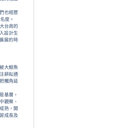
們也經歷
知名度。
廣大台商的
投入設計生
速擴展的時
被大鯨魚
注耕耘通
把觸角延
是基層，
中觀察、
成熟，開
習成長及