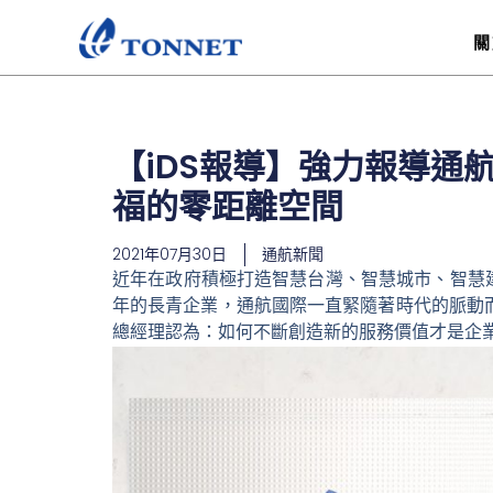
跳
至
關
主
要
內
容
【iDS報導】強力報導通
福的零距離空間
2021年07月30日
通航新聞
近年在政府積極打造智慧台灣、智慧城市、智慧
年的長青企業，通航國際一直緊隨著時代的脈動
總經理認為：如何不斷創造新的服務價值才是企