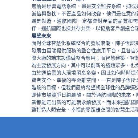
無論是經營電話系統，還是安全監控系統，抑或
誠信與熱忱，不管產品如何改變，他們最在意的
還是製造，通航國際一定都會對產品的品質和
伴，通航國際也採共存共榮，以協助客戶創造合
展望未來
面對全球智慧化系統整合的發展浪潮，陳子恆認為，
發展由雲端提供服務的整合性應用平台，且各自
際大廠的端末設備做整合應用；而智慧建築、智慧
為主要發展方向，其中可以創新的議題眾多，也
由於通信業的大環境瞬息多變，因此如何時時提
費者安全、幸福的零距離空間，一直是陳子恆所
階段的目標，但我們最終希望朝全球性的品牌邁
即使市場競爭日趨嚴酷，關於通航國際的未來，
業都能走出新的可能朝永續發展。而未來通航國
整打造人類安全、幸福的零距離空間的智慧生活