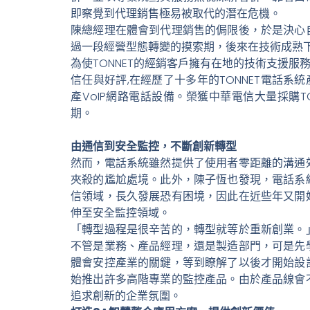
即察覺到代理銷售極易被取代的潛在危機。
陳總經理在體會到代理銷售的侷限後，於是決心
過一段經營型態轉變的摸索期，後來在技術成熟下
為使TONNET的經銷客戶擁有在地的技術支援服
信任與好評,在經歷了十多年的TONNET電話系
產VoIP網路電話設備。榮獲中華電信大量採購T
期。
由通信到安全監控，不斷創新轉型
然而，電話系統雖然提供了使用者零距離的溝通
夾殺的尷尬處境。此外，陳子恆也發現，電話系
信領域，長久發展恐有困境，因此在近些年又開
伸至安全監控領域。
「轉型過程是很辛苦的，轉型就等於重新創業。
不管是業務、產品經理，還是製造部門，可是先
體會安控產業的關鍵，等到瞭解了以後才開始設
始推出許多高階專業的監控產品。由於產品線會
追求創新的企業氛圍。