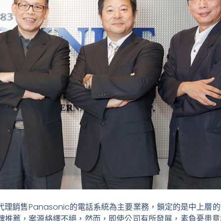
代理銷售Panasonic的電話系統為主要業務，鎖定的是中上層
碑推薦，案源絡繹不絕，然而，即使公司有所發展，素負憂患意