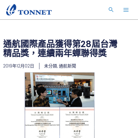
跳
Main
搜
至
Men
主
尋
要
內
容
通航國際產品獲得第28屆台灣
精品獎，連續兩年蟬聯得獎
2019年12月02日
未分類
,
通航新聞