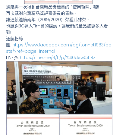
通航再一次得到台灣精品獎標章的 ⌜使用執照⌟ 囉!!
再次感謝台灣精品獎評審委員的青睞，
讓通航連續兩年（2019/2020）榮獲此殊榮。
也感謝3C達人Tim哥的採訪，讓我們的產品被更多人看
到!
通航粉絲
團:
https://www.facebook.com/pg/tonnet1983/po
sts/?ref=page_internal
LINE@:
https://line.me/R/ti/p/%40dew0418z