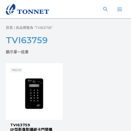
跳
Main
搜
至
Men
主
尋
要
首頁
/ 商品標籤為 “TVI63759”
內
容
TVI63759
顯示單一結果
TVI63759
IP型影像對講刷卡門禁機