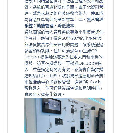
控制，同時全面提升了社區管理的效率和品
質。系統的直覺化操作界面、電子化資料管
理、緊急求救功能和系統整合能力，使其成
為智慧社區管理的全新標準。
二、無人管理
系統：精簡管理、降低成本
通航國際的無人管理系統專為小型集合式住
宅設計，解決了僅有20至30戶的小型住宅
無法負擔高昂保全費用的問題。該系統通過
訪客預約功能，住戶可通過App生成QR
Code，提供給訪客進入住宅大門和電梯的
憑證。訪客在抵達後，可掃描QR Code進
入，並在指定時間內有效，系統會自動推播
通知給住戶。此外，該系統已經應用於政府
單位活動中心的預約管理，通過QR Code
解鎖進入，並可連動後端空調和照明控制，
實現無人智慧化管理。