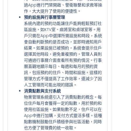
過App進行門禁開啟、警衛聯繫和求救等操
作，大大提升了使用的便捷性。
預約設施與行事曆管理
系統內建的預約功能讓住戶能夠輕鬆預訂社
區設施，如KTV室、麻將室和桌球室等。用
戶只需在App中選擇所需設施和時段，系統
會自動判斷預約是否成功，並即時通知用戶
結果。如果設施已被預約，系統會提示住戶
選擇其他時段，避免重複預約。管理人員則
可通過行事曆介面查看所有預約情況。行事
曆直觀地顯示每日、每週和每月的預約資
訊，包括預約的住戶、時間和設施。這樣的
管理方式不僅提高了工作效率，還減少了因
人工管理而可能出現的錯誤。
消費點數與支付系統
物業管理系統還引入了消費點數的概念。每
位住戶每月會獲得一定的點數，用於預約和
使用社區設施。如果點數不足，住戶可以在
App中進行加購，支付方式靈活多樣。這種
點數機制鼓勵住戶積極參與社區活動，同時
也方便了管理費的統一收取。