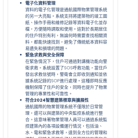
電子化資料管理
資料的電子化管理是通航國際物業管理系統
的另一大亮點。系統支持將建築物的竣工圖
紙、操作手冊和維修記錄等資料電子化並存
檔，方便隨時調取和使用。這對於長期居住
的住戶特別有利，無論何時需要查找相關資
料，都能快速找到，避免了傳統紙本資料容
易遺失和損壞的問題。
緊急求救與安全保障
在緊急情況下，住戶可通過對講機功能向警
衛求救。系統設置了SOS呼救功能，當住戶
發出求救信號時，警衛會立即收到通知並依
據系統記錄的SOP進行處理。這種即時反應
機制保障了住戶的安全，同時也提升了物業
管理的專業性和可靠性。
符合2024智慧建築標章與擴展性
通航國際的物業管理系統不僅限於日常管
理，還可以與建築的中央監控系統進行整
合。這意味著物業管理人員可以通過系統監
控建築內的各項設備運行情況，包括油、
水、電和緊急求救等，達到全方位的管理和