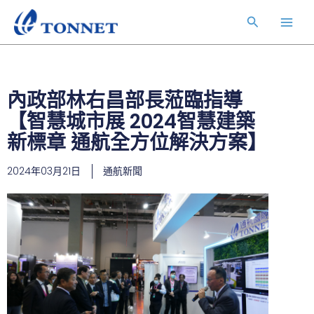
跳
Main
搜
至
Men
主
尋
要
內
容
內政部林右昌部長蒞臨指導
【智慧城市展 2024智慧建築
新標章 通航全方位解決方案】
2024年03月21日
通航新聞