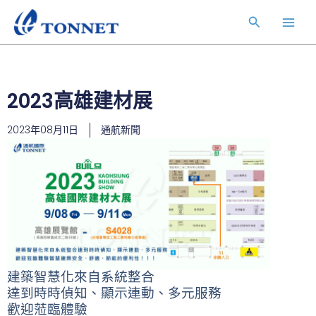
跳
Main
搜
至
Men
主
尋
要
內
容
2023高雄建材展
2023年08月11日
通航新聞
建築智慧化來自系統整合
達到時時偵知、顯示連動、多元服務
歡迎蒞臨體驗